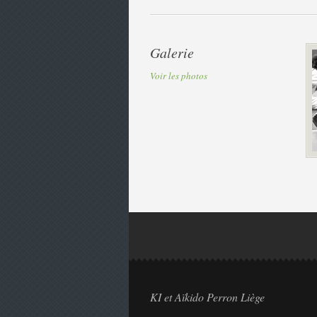
Galerie
Voir les photos
KI et Aïkido Perron Liège